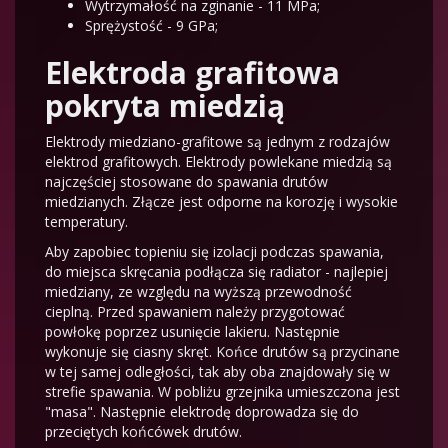
Wytrzymałość na zginanie - 11 MPa;
Sprężystość - 9 GPa;
Elektroda grafitowa
pokryta miedzią
Elektrody miedziano-grafitowe są jednym z rodzajów
elektrod grafitowych. Elektrody powlekane miedzią są
najczęściej stosowane do spawania drutów
miedzianych. Złącze jest odporne na korozję i wysokie
temperatury.
Aby zapobiec topieniu się izolacji podczas spawania,
do miejsca skręcania podłącza się radiator - najlepiej
miedziany, ze względu na wyższą przewodność
cieplną. Przed spawaniem należy przygotować
powłokę poprzez usunięcie lakieru. Następnie
wykonuje się ciasny skręt. Końce drutów są przycinane
w tej samej odległości, tak aby oba znajdowały się w
strefie spawania. W pobliżu grzejnika umieszczona jest
"masa". Następnie elektrodę doprowadza się do
przeciętych końcówek drutów.