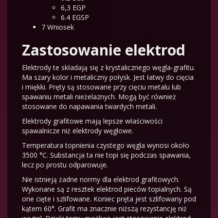
6,3
EGP
6.4
EGSP
7
Wniosek
Zastosowanie elektrod
Elektrody te składają się z krystalicznego węgla-grafitu.
Ma szary kolor i metaliczny połysk. Jest łatwy do cięcia
i miękki. Pręty są stosowane przy cięciu metalu lub
spawaniu metali nieżelaznych. Mogą być również
stosowane do napawania twardych metali.
Elektrody grafitowe mają lepsze właściwości
spawalnicze niż elektrody węglowe.
Temperatura topnienia czystego węgla wynosi około
3500 °C. Substancja ta nie topi się podczas spawania,
lecz po prostu odparowuje.
Nie istnieją żadne normy dla elektrod grafitowych.
Wykonane są z resztek elektrod pieców topialnych. Są
one cięte i szlifowane. Koniec pręta jest szlifowany pod
kątem 60°. Grafit ma znacznie niższą rezystancję niż