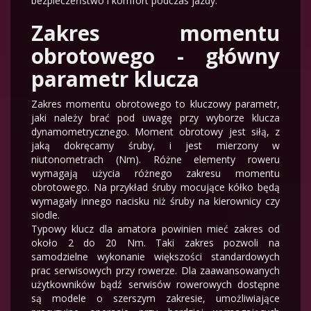
bezpieczeństwo i komfort podczas jazdy.
Zakres momentu
obrotowego - główny
parametr klucza
Zakres momentu obrotowego to kluczowy parametr,
jaki należy brać pod uwagę przy wyborze klucza
dynamometrycznego. Moment obrotowy jest siłą, z
jaką dokręcamy śruby, i jest mierzony w
niutonometrach (Nm). Różne elementy roweru
wymagają użycia różnego zakresu momentu
obrotowego. Na przykład śruby mocujące kółko będą
wymagały innego nacisku niż śruby na kierownicy czy
siodle.
Typowy klucz dla amatora powinien mieć zakres od
około 2 do 20 Nm. Taki zakres pozwoli na
samodzielne wykonanie większości standardowych
prac serwisowych przy rowerze. Dla zaawansowanych
użytkowników bądź serwisów rowerowych dostępne
są modele o szerszym zakresie, umożliwiające