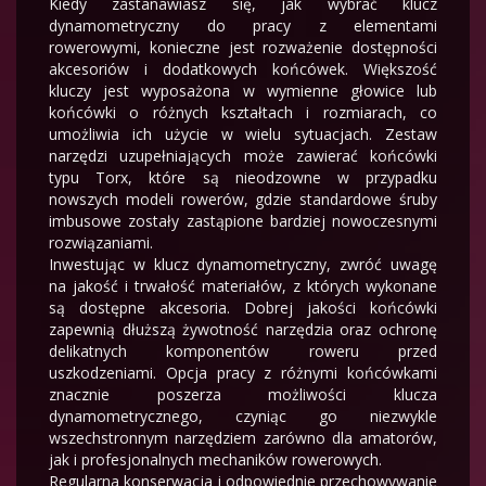
Kiedy zastanawiasz się, jak wybrać klucz
dynamometryczny do pracy z elementami
rowerowymi, konieczne jest rozważenie dostępności
akcesoriów i dodatkowych końcówek. Większość
kluczy jest wyposażona w wymienne głowice lub
końcówki o różnych kształtach i rozmiarach, co
umożliwia ich użycie w wielu sytuacjach. Zestaw
narzędzi uzupełniających może zawierać końcówki
typu Torx, które są nieodzowne w przypadku
nowszych modeli rowerów, gdzie standardowe śruby
imbusowe zostały zastąpione bardziej nowoczesnymi
rozwiązaniami.
Inwestując w klucz dynamometryczny, zwróć uwagę
na jakość i trwałość materiałów, z których wykonane
są dostępne akcesoria. Dobrej jakości końcówki
zapewnią dłuższą żywotność narzędzia oraz ochronę
delikatnych komponentów roweru przed
uszkodzeniami. Opcja pracy z różnymi końcówkami
znacznie poszerza możliwości klucza
dynamometrycznego, czyniąc go niezwykle
wszechstronnym narzędziem zarówno dla amatorów,
jak i profesjonalnych mechaników rowerowych.
Regularna konserwacja i odpowiednie przechowywanie