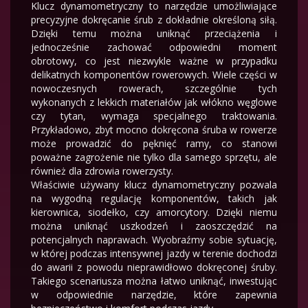
Klucz dynamometryczny to narzędzie umożliwiające
precyzyjne dokręcanie śrub z dokładnie określoną siłą.
Dzięki temu można uniknąć przeciążenia i
jednocześnie zachować odpowiedni moment
obrotowy, co jest niezwykle ważne w przypadku
delikatnych komponentów rowerowych. Wiele części w
nowoczesnych rowerach, szczególnie tych
wykonanych z lekkich materiałów jak włókno węglowe
czy tytan, wymaga specjalnego traktowania.
Przykładowo, zbyt mocno dokręcona śruba w rowerze
może prowadzić do pęknięć ramy, co stanowi
poważne zagrożenie nie tylko dla samego sprzętu, ale
również dla zdrowia rowerzysty.
Właściwie używany klucz dynamometryczny pozwala
na wygodną regulację komponentów, takich jak
kierownica, siodełko, czy amorcytory. Dzięki niemu
można uniknąć uszkodzeń i zaoszczędzić na
potencjalnych naprawach. Wyobraźmy sobie sytuację,
w której podczas intensywnej jazdy w terenie dochodzi
do awarii z powodu nieprawidłowo dokręconej śruby.
Takiego scenariusza można łatwo uniknąć, inwestując
w odpowiednie narzędzie, które zapewnia