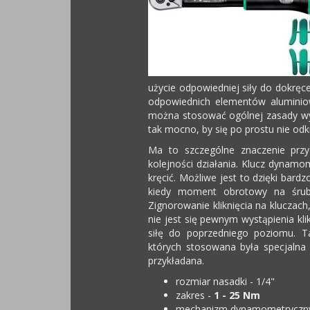
użycie odpowiedniej siły do dokręc
odpowiednich elementów aluminiow
można stosować ogólnej zasady wyk
tak mocno, by się po prostu nie o
Ma to szczególne znaczenie przy d
kolejności działania. Klucz dynamo
kręcić. Możliwe jest to dzięki bar
kiedy moment obrotowy na śrub
Zignorowanie kliknięcia na kluczach
nie jest się pewnym wystąpienia kli
siłę do poprzedniego poziomu. T
których stosowana była specjalna s
przykładana.
rozmiar nasadki - 1/4"
zakres -
1 - 25 Nm
mechanizm dynamometryczny