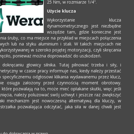
25 Nm, w rozmiarze 1/4".
Użycie klucza
Wykorzystanie klucza
dynamometrycznego jest niezbędne
wszędzie tam, gdzie konieczne jest
enia śruby, co ma miejsce na przykład w miejscach połączenia
ych lub na styku aluminium i stali. W takich miejscach nie
orzystywanej w szeroko pojętej motoryzacji, czyli skręcania
dkręciło, ponieważ można doprowadzić do uszkodzeń.
okręcaniu głowicy silnika. Tutaj pilnować trzeba i siły, i
metryczny w czasie pracy informuje nas, kiedy należy przestać
dzo specyficznemu odgłosowi klikania wydawanemu przez klucz,
ie osiąga założony przed czynnością moment obrotowy.
, które pozwalają na to, może mieć opłakane skutki, więc jeśli
knięcia, należy poluzować swój uchwyt i jeszcze raz zwiększyć
aki mechanizm jest nowoczesną alternatywą dla kluczy, w
trzałka pozwalająca odczytać, jaka siła w danej chwili jest
 do dokręcania w prawo