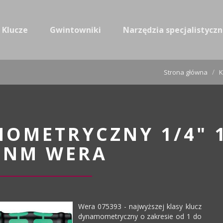
Klucze
Gwintowniki
Narzędzia specjalistycz
Strona główna
K
OMETRYCZNY 1/4" 1
5NM WERA
Wera 075393 - najwyższej klasy klucz
dynamometryczny o zakresie od 1 do