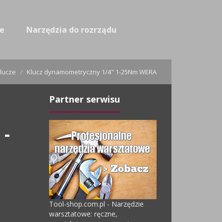
ne
Narzędzia do rozrządu
lucze
Klucz dynamometryczny 1/4" 1-25Nm WERA
Partner serwisu
-
Tool-shop.com.pl - Narzędzie
warsztatowe: ręczne,