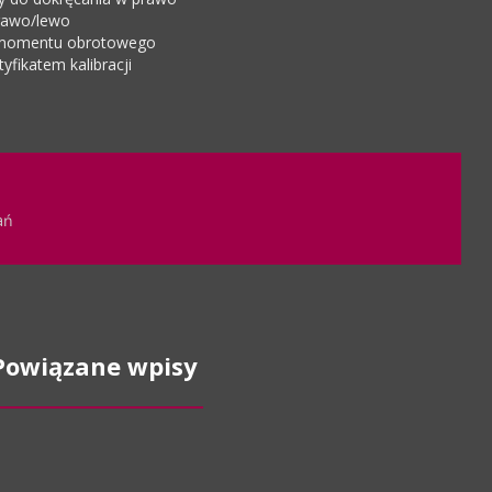
rawo/lewo
i momentu obrotowego
yfikatem kalibracji
ań
Powiązane wpisy