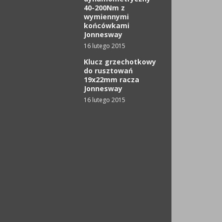
40-200Nm z
wymiennymi
końcówkami
Jonnesway
16 lutego 2015
Klucz grzechotkowy
do rusztowań
19x22mm racza
Jonnesway
16 lutego 2015