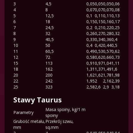
3
4,5
0,05
0,05
0,05
0,06
4
8
0,07
0,07
0,07
0,08
5
12,5
0,1
0,11
0,11
0,13
6
18
0,15
0,15
0,16
0,17
7
24,5
0,2
0,21
0,22
0,25
8
32
0,26
0,27
0,28
0,32
9
40,5
0,33
0,34
0,36
0,4
10
50
0,4
0,42
0,44
0,5
11
60,5
0,49
0,53
0,57
0,62
12
72
0,58
0,62
0,66
0,73
15
113
0,91
0,97
1,04
1,11
18
162
1,31
1,37
1,49
1,6
20
200
1,62
1,62
1,78
1,98
22
242
1,95
2
2,16
2,39
25
323
2,58
2,6
2,9
3,18
Stawy Taurus
Masa spoiny, kg/1 m
Parametry
spoiny
Grubość metalu,
Przekrój szwu,
mm
sq.mm