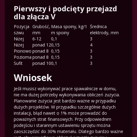
Pierwszy i podcięty przejazd
dla złącza V
Pozycja
Grubość,
Masa spoiny, kg/1
Średnica
szwu
mm
m spoiny
elektrody, mm
Niżej
6-12
0,1
3
Niżej
ponad 12
0,15
4
Pionowo
ponad 8
0,15
3
Pozioma
ponad 8
0,15
3
Sufit
ponad 10
0,1
3
Wniosek
Jeśli musisz wykonywać prace spawalnicze w domu,
nie ma dużej potrzeby wykonywania obliczeń zużycia.
Planowanie zużycia jest bardzo ważne w przypadku
dużych projektów. W przypadku szczególnie dużych
instalacji, błąd nawet o 1% może prowadzić do
poważnych strat finansowych. Przy odpowiednim
podejściu i starannym ustawieniu sprzętu można
zaoszczędzić do 30% materiału. Dlatego bardzo ważne