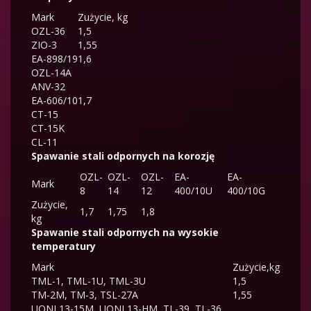
Mark
Zużycie, kg
OZL-36
1,5
ZIO-3
1,55
EA-898/19
1,6
OZL-14A
ANV-32
EA-606/10
1,7
CT-15
CT-15K
CL-11
Spawanie stali odpornych na korozję
OZL-
OZL-
OZL-
EA-
EA-
Mark
8
14
12
400/10U
400/10G
Zużycie,
1,7
1,75
1,8
kg
Spawanie stali odpornych na wysokie
temperatury
Mark
Zużycie,kg
TML-1, TML-1U, TML-3U
1,5
TM-2M, TM-3, TSL-27A
1,55
UONI 13-15M, UONI 13-HM, TL-39, TL-36,