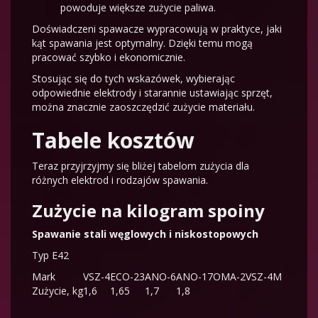
powoduje większe zużycie paliwa.
Doświadczeni spawacze wypracowują w praktyce, jaki
kąt spawania jest optymalny. Dzięki temu mogą
pracować szybko i ekonomicznie.
Stosując się do tych wskazówek, wybierając
odpowiednie elektrody i starannie ustawiając sprzęt,
można znacznie zaoszczędzić zużycie materiału.
Tabele kosztów
Teraz przyjrzyjmy się bliżej tabelom zużycia dla
różnych elektrod i rodzajów spawania.
Zużycie na kilogram spoiny
Spawanie stali węglowych i niskostopowych
Typ E42
Mark
VSZ-4
ECO-23
ANO-6
ANO-17
OMA-2
VSZ-4M
Zużycie, kg
1,6
1,65
1,7
1,8