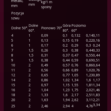
metalu,
kg/1 m
mm
mm
spoiny
Pozycja
szwu
Dolne
Góra
Poziomo
Dolne 50°.
Pionowo 70°
60°.
80°.
60°
4
1
0,09
0,1
0,132
0,14
0,11
5
1
0,13
0,15
0,19
0,22
0,16
6
1
0,17
0,2
0,29
0,3
0,24
7
1,5
0,26
0,3
0,38
0,44
0,33
8
1,5
0,31
0,37
0,47
0,55
0,44
9
1,5
0,38
0,44
0,59
0,69
0,51
10
2
0,49
0,57
0,76
0,86
0,64
11
2
0,56
0,66
0,89
1,02
0,76
12
2
0,65
0,77
1,05
1,23
0,89
14
2
0,86
1,02
1,34
1,6
1,17
15
2
0,97
1,15
1,55
1,81
1,34
16
2
1,04
1,23
1,75
2,02
1,46
18
2
1,33
1,6
2,17
2,51
1,83
20
2
1,63
1,94
2,62
3,11
2,21
3,34
25
2
2,46
2,94
4
4,76