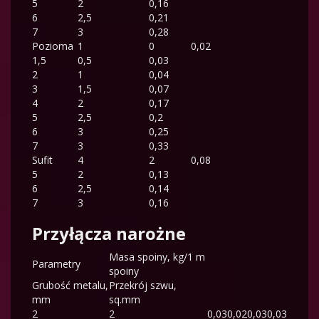
5
2
0,16
6
2,5
0,21
7
3
0,28
Pozioma
1
0
0,02
1,5
0,5
0,03
2
1
0,04
3
1,5
0,07
4
2
0,17
5
2,5
0,2
6
3
0,25
7
3
0,33
Sufit
4
2
0,08
5
2
0,13
6
2,5
0,14
7
3
0,16
Przyłącza narożne
Masa spoiny, kg/1 m
Parametry
spoiny
Grubość metalu,
Przekrój szwu,
mm
sq.mm
2
2
0,03
0,02
0,03
0,03