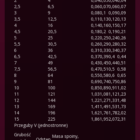
2
4
0,04
0,05
0,04
0,04
2,5
6,5
0,06
0,07
0,06
0,07
3
9
0,08
0,1
0,09
0,09
3,5
12,5
0,11
0,13
0,12
0,13
4
16
0,14
0,16
0,15
0,17
4,5
20,5
0,18
0,2
0,19
0,21
5
25
0,22
0,25
0,24
0,26
5,5
30,5
0,26
0,29
0,28
0,32
6
36
0,31
0,33
0,34
0,37
6,5
42,5
0,37
0,39
0,4
0,44
7
49
0,43
0,45
0,44
0,51
7,5
56,5
0,47
0,51
0,5
0,58
8
64
0,55
0,58
0,6
0,65
9
81
0,69
0,74
0,75
0,86
10
100
0,85
0,89
0,91
1,02
11
121
1,03
1,08
1,12
1,23
12
144
1,22
1,27
1,33
1,48
13
169
1,41
1,49
1,53
1,73
14
196
1,62
1,76
1,78
2,02
15
225
1,86
1,95
2,07
2,31
Przeguby V (jednostronne)
Grubość
Masa spoiny,
Odstęp,