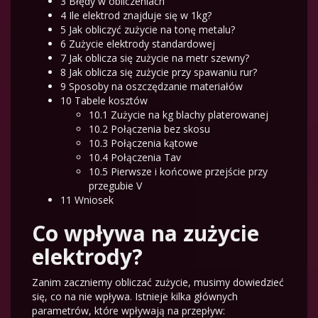
3
Błędy w obliczeniach
4
Ile elektrod znajduje się w 1kg?
5
Jak obliczyć zużycie na tonę metalu?
6
Zużycie elektrody standardowej
7
Jak oblicza się zużycie na metr szewny?
8
Jak oblicza się zużycie przy spawaniu rur?
9
Sposoby na oszczędzanie materiałów
10
Tabele kosztów
10.1
Zużycie na kg blachy platerowanej
10.2
Połączenia bez skosu
10.3
Połączenia kątowe
10.4
Połączenia Tav
10.5
Pierwsze i końcowe przejście przy
przegubie V
11
Wniosek
Co wpływa na zużycie
elektrody?
Zanim zaczniemy obliczać zużycie, musimy dowiedzieć
się, co na nie wpływa. Istnieje kilka głównych
parametrów, które wpływają na przepływ: