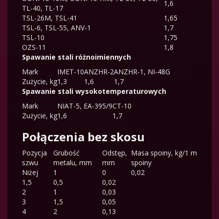
1,6
TL-40, TL-17
TSL-26M, TSL-41
1,65
TSL-6, TSL-55, ANV-1
1,7
TSL-10
1,75
OZS-11
1,8
Spawanie stali różnoimiennych
Mark
IMET-10
ANZHR-2
ANZHR-1, NI-48G
Zużycie, kg
1,3
1,6
1,7
Spawanie stali wysokotemperaturowych
Mark
NIAT-5, EA-395/9
CT-10
Zużycie, kg
1,6
1,7
Połączenia bez skosu
Pozycja
Grubość
Odstęp,
Masa spoiny, kg/1 m
szwu
metalu, mm
mm
spoiny
Niżej
1
0
0,02
1,5
0,5
0,02
2
1
0,03
3
1,5
0,05
4
2
0,13