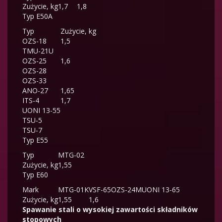
Zużycie, kg
1,7
1,8
Typ E50A
Typ
Zużycie, kg
OZS-18
1,5
TMU-21U
OZS-25
1,6
OZS-28
OZS-33
ANO-27
1,65
ITS-4
1,7
UONI 13-55
TSU-5
TSU-7
Typ E55
Typ
MTG-02
Zużycie, kg
1,55
Typ E60
Mark
MTG-01K
VSF-65
OZS-24M
UONI 13-65
Zużycie, kg
1,55
1,6
Spawanie stali o wysokiej zawartości składników
stopowych