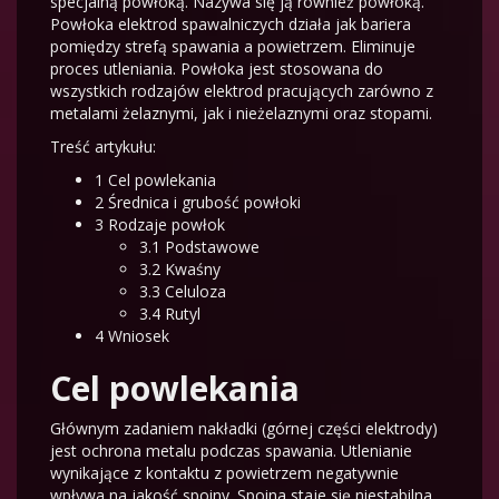
specjalną powłoką. Nazywa się ją również powłoką.
Powłoka elektrod spawalniczych działa jak bariera
pomiędzy strefą spawania a powietrzem. Eliminuje
proces utleniania. Powłoka jest stosowana do
wszystkich rodzajów elektrod pracujących zarówno z
metalami żelaznymi, jak i nieżelaznymi oraz stopami.
Treść artykułu:
1
Cel powlekania
2
Średnica i grubość powłoki
3
Rodzaje powłok
3.1
Podstawowe
3.2
Kwaśny
3.3
Celuloza
3.4
Rutyl
4
Wniosek
Cel powlekania
Głównym zadaniem nakładki (górnej części elektrody)
jest ochrona metalu podczas spawania. Utlenianie
wynikające z kontaktu z powietrzem negatywnie
wpływa na jakość spoiny. Spoina staje się niestabilna.