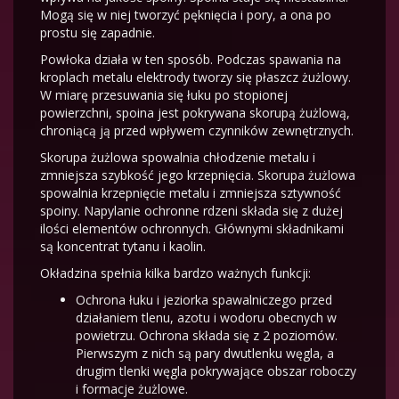
Mogą się w niej tworzyć pęknięcia i pory, a ona po
prostu się zapadnie.
Powłoka działa w ten sposób. Podczas spawania na
kroplach metalu elektrody tworzy się płaszcz żużlowy.
W miarę przesuwania się łuku po stopionej
powierzchni, spoina jest pokrywana skorupą żużlową,
chroniącą ją przed wpływem czynników zewnętrznych.
Skorupa żużlowa spowalnia chłodzenie metalu i
zmniejsza szybkość jego krzepnięcia. Skorupa żużlowa
spowalnia krzepnięcie metalu i zmniejsza sztywność
spoiny. Napylanie ochronne rdzeni składa się z dużej
ilości elementów ochronnych. Głównymi składnikami
są koncentrat tytanu i kaolin.
Okładzina spełnia kilka bardzo ważnych funkcji:
Ochrona łuku i jeziorka spawalniczego przed
działaniem tlenu, azotu i wodoru obecnych w
powietrzu. Ochrona składa się z 2 poziomów.
Pierwszym z nich są pary dwutlenku węgla, a
drugim tlenki węgla pokrywające obszar roboczy
i formacje żużlowe.