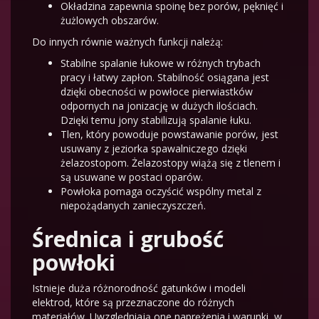
Okładzina zapewnia spoinę bez porów, pęknięć i
żużlowych obszarów.
Do innych równie ważnych funkcji należą:
Stabilne spalanie łukowe w różnych trybach
pracy i łatwy zapłon. Stabilność osiągana jest
dzięki obecności w powłoce pierwiastków
odpornych na jonizację w dużych ilościach.
Dzięki temu jony stabilizują spalanie łuku.
Tlen, który powoduje powstawanie porów, jest
usuwany z jeziorka spawalniczego dzięki
żelazostopom. Żelazostopy wiążą się z tlenem i
są usuwane w postaci oparów.
Powłoka pomaga oczyścić wspólny metal z
niepożądanych zanieczyszczeń.
Średnica i grubość
powłoki
Istnieje duża różnorodność gatunków i modeli
elektrod, które są przeznaczone do różnych
materiałów. Uwzględniają one naprężenia i warunki, w