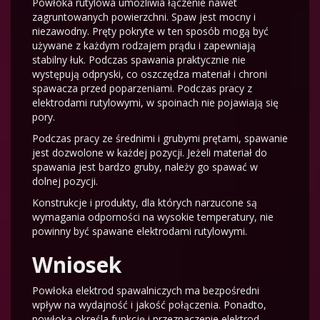
Powłoka rutylowa umożliwia łączenie nawet
zagruntowanych powierzchni. Spaw jest mocny i
niezawodny. Pręty pokryte w ten sposób mogą być
używane z każdym rodzajem prądu i zapewniają
stabilny łuk. Podczas spawania praktycznie nie
występują odpryski, co oszczędza materiał i chroni
spawacza przed poparzeniami. Podczas pracy z
elektrodami rutylowymi, w spoinach nie pojawiają się
pory.
Podczas pracy ze średnimi i grubymi prętami, spawanie
jest dozwolone w każdej pozycji. Jeżeli materiał do
spawania jest bardzo gruby, należy go spawać w
dolnej pozycji.
Konstrukcje i produkty, dla których narzucone są
wymagania odporności na wysokie temperatury, nie
powinny być spawane elektrodami rutylowymi.
Wniosek
Powłoka elektrod spawalniczych ma bezpośredni
wpływ na wydajność i jakość połączenia. Ponadto,
powłoka określa funkcję i przeznaczenie elektrod.