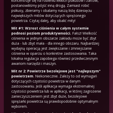
koncentruje się na robieniu lekkich psikusów i żartów,
postanowiliśmy pójść inną drogą. Zamiast robić
psikusy, zbieramy i obalamy naszą listę dziesięciu
największych mitów dotyczących sprężonego
powietrza. Czytaj dalej, aby obalić mity!
Mit #1: Wzrost ciśnienia w całym systemie
podnosi poziom produktywności.
Fałsz! Wielkość
ciśnienia w jednym obszarze zakładu może być zbyt
duża - lub zbyt mała - dla innego obszaru. Najbardziej
wydajną operacją jest zwiększanie i zmniejszanie
ciśnienia w oparciu o konkretne zastosowania. Taka
lokalna regulacja zapobiega również przedwczesnym
awariom narzędzi i maszyn.
Mit nr 2: Powietrze bezolejowe jest "najlepszym"
powietrzem
. Niekoniecznie. Zależy to od wymagań
dotyczących czystości powietrza w danym
zastosowaniu. Jeśli aplikacja wymaga ekstremalnej
czystości powietrza lub w aplikacji, w której zagrożenie
zanieczyszczeniem jest zbyt duże, bezolejowe
sprężarki powietrza są prawdopodobnie optymalnym
wyborem.