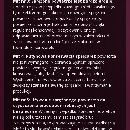
Mit nr 3: Sprężone powietrze jest bardzo drogie
.
Podobnie jak w przypadku każdego źródła zasilania (w
tym elektrycznego i akumulatorowego), sprężone
powietrze może być drogie. Koszty sprężonego
powietrza można jednak znacznie obniżyć dzięki
regularnej konserwacji, odzyskiwaniu energii,
odpowiedniemu doborowi maszyn w zależności od
zastosowań i byciu na bieżąco ze zmianami w
technologii sprężarek.
Mit 4: Rutynowa konserwacja sprężarek
powietrza
nie jest wymagana. Nieprawda. System sprężarki
powietrza wymaga regularnego serwisowania i
konserwacji, aby działać na optymalnym poziomie.
Wydłużenie interwałów poza zalecenia fabryczne
zwiększy szanse na awarię sprężarki - i wstrzymanie
produkcji.
Mit nr 5: Używanie sprężonego powietrza do
czyszczenia przestrzeni roboczych jest
bezpieczne
. W żadnym wypadku. Sprężarki powietrza
nie są odkurzaczami; zamiast zasysać brud i
zanieczyszczenia, rozprowadzają je z dużą prędkością.
Może to skutkować pęknięciami i małymi dziurami w