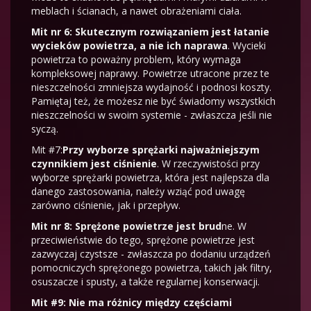
meblach i ścianach, a nawet obrażeniami ciała.
Mit nr 6: Skutecznym rozwiązaniem jest łatanie
wycieków powietrza, a nie ich naprawa
. Wycieki
powietrza to poważny problem, który wymaga
kompleksowej naprawy. Powietrze utracone przez te
nieszczelności zmniejsza wydajność i podnosi koszty.
Pamiętaj też, że możesz nie być świadomy wszystkich
nieszczelności w swoim systemie - zwłaszcza jeśli nie
syczą.
Mit #7:
Przy wyborze sprężarki najważniejszym
czynnikiem jest ciśnienie
. W rzeczywistości przy
wyborze sprężarki powietrza, która jest najlepsza dla
danego zastosowania, należy wziąć pod uwagę
zarówno ciśnienie, jak i przepływ.
Mit nr 8: Sprężone powietrze jest brud
ne. W
przeciwieństwie do tego, sprężone powietrze jest
zazwyczaj czystsze - zwłaszcza po dodaniu urządzeń
pomocniczych sprężonego powietrza, takich jak filtry,
osuszacze i spusty, a także regularnej konserwacji.
Mit #9: Nie ma różnicy między częściami