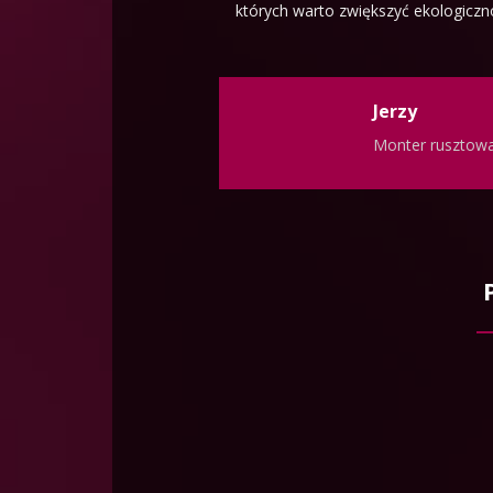
których warto zwiększyć ekologiczno
Jerzy
Monter rusztow