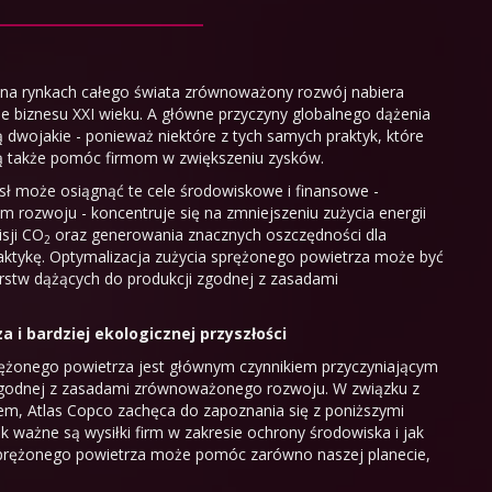
 na rynkach całego świata zrównoważony rozwój nabiera
 biznesu XXI wieku. A główne przyczyny globalnego dążenia
ą dwojakie - ponieważ niektóre z tych samych praktyk, które
 także pomóc firmom w zwiększeniu zysków.
ł może osiągnąć te cele środowiskowe i finansowe -
rozwoju - koncentruje się na zmniejszeniu zużycia energii
isji CO
oraz generowania znacznych oszczędności dla
2
raktykę. Optymalizacja zużycia sprężonego powietrza może być
orstw dążących do produkcji zgodnej z zasadami
 i bardziej ekologicznej przyszłości
rężonego powietrza jest głównym czynnikiem przyczyniającym
i zgodnej z zasadami zrównoważonego rozwoju. W związku z
iem, Atlas Copco zachęca do zapoznania się z poniższymi
k ważne są wysiłki firm w zakresie ochrony środowiska i jak
sprężonego powietrza może pomóc zarówno naszej planecie,