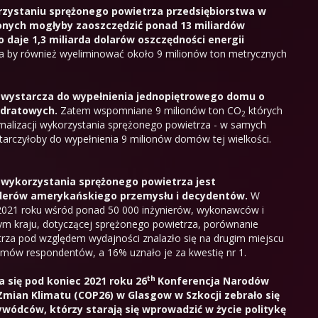
zystaniu sprężonego powietrza przedsiębiorstwa w
nych mogłyby zaoszczędzić ponad 13 miliardów
o daje 1,3 miliarda dolarów oszczędności energii
by również wyeliminować około 9 milionów ton metrycznych
wystarcza do wypełnienia jednopiętrowego domu o
adratowych.
Zatem wspomniane 9 milionów ton CO
których
2
malizacji wykorzystania sprężonego powietrza - w samych
arczyłoby do wypełnienia 9 milionów domów tej wielkości.
 wykorzystania sprężonego powietrza jest
derów amerykańskiego przemysłu i decydentów.
W
2021 roku wśród ponad 50 000 inżynierów, wykonawców i
m kraju, dotyczącej sprężonego powietrza, porównanie
za pod względem wydajności znalazło się na drugim miejscu
emów respondentów, a 16% uznało je za kwestię nr 1.
th
a się pod koniec 2021 roku
26
Konferencja Narodów
Zmian Klimatu (COP26)
w Glasgow w Szkocji zebrało się
wódców, którzy starają się wprowadzić w życie politykę