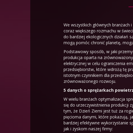
We wszystkich głównych branżach i
coraz większego rozmachu w świecie
do bardziej ekologicznych działań s
mogą pomóc chronić planetę, mogą
Podstawowy sposób, w jaki przemys
produkcja oparta na zrównoważonym 
elektrycznej w celu ograniczenia em
przedsiębiorstw, które wdrożą tę p
istotnym czynnikiem dla przedsiębi
zrównoważonego rozwoju.
5 danych o sprężarkach powietrza
W wielu branżach optymalizacja sp
się do urzeczywistnienia produkcj
tym, że Dzień Ziemi jest tuż za rog
pięcioma danymi, które pokazują, ja
bardziej efektywne wykorzystanie 
jak i zyskom naszej firmy: