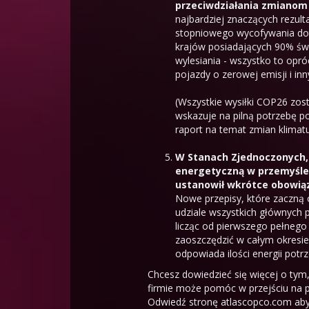
przeciwdziałania zmianom 
najbardziej znaczących rezul
stopniowego wycofywania dota
krajów posiadających 90% św
wylesiania - wszystko to opr
pojazdy o zerowej emisji i inn
(Wszystkie wysiłki COP26 zos
wskazuje na pilną potrzebę po
raport
na temat zmian klimatu 
W Stanach Zjednoczonych,
energetyczną w przemyśle
ustanowił wkrótce obowią
Nowe przepisy, które zaczną 
udziale wszystkich głównych p
licząc od pierwszego pełnego
zaoszczędzić w całym okresie
odpowiada ilości energii potr
Chcesz dowiedzieć się więcej o tym
firmie może pomóc w przejściu na
Odwiedź stronę
atlascopco.com
aby