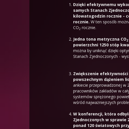
Dzięki efektywnemu wykor
samych Stanach Zjednoczo
kilowatogodzin rocznie - c
rocznie.
W ten sposób można 
CO
rocznie.
2
Jedna tona metryczna CO
2
powierzchni 1250 stóp kw
można by uniknąć dzięki opty
Stanach Zjednoczonych - wyst
Zwiększenie efektywności
powszechnym dążeniem li
ankiecie przeprowadzonej w 
pracowników zakładów w cały
systemów sprężonego powietr
wśród najważniejszych probl
W konferencji, która odbył
Zjednoczonych w sprawie 
ponad 120 światowych przy