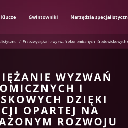
Klucze
Gwintowniki
Narzędzia specjalistycz
alistyczne
Przezwyciężanie wyzwań ekonomicznych i środowiskowych d
CIĘŻANIE WYZWAŃ
OMICZNYCH I
SKOWYCH DZIĘKI
CJI OPARTEJ NA
AŻONYM ROZWOJU