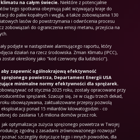
klimatu na całym świecie.
Niektóre z potencjalnie
tatów tego spotkania obejmują pakt wzywający kraje do
cji do paliw kopalnych i węgla, a także zobowiązania 130
iatowych lasów do powstrzymania i odwrócenia procesu
ócz zobowiązań do ograniczenia emisji metanu, przejścia na
ych.
tały podjęte w następstwie alarmującego raportu, który
djęcia działań na rzecz środowiska. Zmian Klimatu (IPCC),
został określony jako "kod czerwony dla ludzkości").
 aby zapewnić ogólnokrajową efektywność
 sprężonego powietrza, Departament Energii USA
zujące
minimalne normy efektywności dla sprężarek
.
obowiązywać od stycznia 2025 roku, zostały opracowane przy
roducentów sprężarek. Szacuje się, że w ciągu trzech dekad,
 roku obowiązywania, zaktualizowane przepisy pozwolą
 eksploatacji ponad 15 miliardów kilowatogodzin - co
zebnej do zasilania 1,6 miliona domów przez rok.
, jak optymalizacja zużycia sprężonego powietrza w Twojej
 produkcję zgodną z zasadami zrównoważonego rozwoju?
 poznać szczegóły dotyczące tego i innych powodów, dla